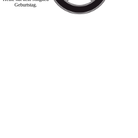
Geburtstag.
The Sisters of 
The Sisters of 
The Sisters of Mer
Rockband, die ins
1980er Jahren pop
zählt mit ihrer v
Punk beeinflusste