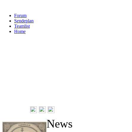
Forum
Sendeplan
Teamlist
Home
Follow Us
News