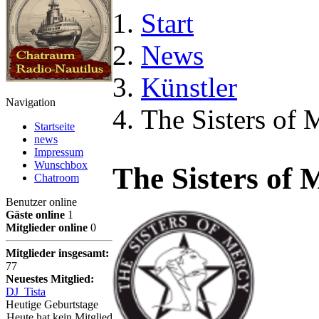
Start
News
Künstler
Navigation
The Sisters of 
Startseite
news
Impressum
Wunschbox
The Sisters of 
Chatroom
Benutzer online
Gäste online
1
Mitglieder online
0
Mitglieder insgesamt:
77
Neuestes Mitglied:
DJ_Tista
Heutige Geburtstage
Heute hat kein Mitglied