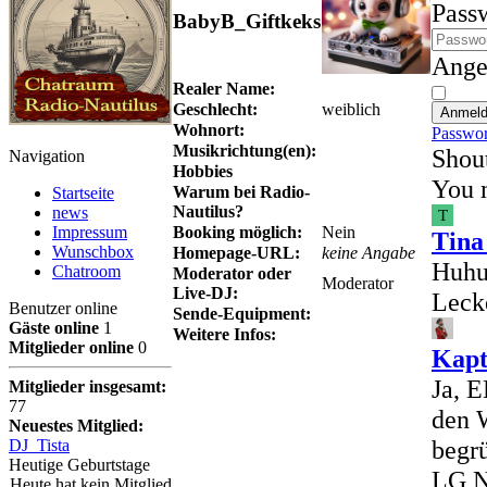
Pass
BabyB_Giftkeks
Ange
Realer Name:
Geschlecht:
weiblich
Anmel
Wohnort:
Passwor
Musikrichtung(en):
Shou
Navigation
Hobbies
You m
Warum bei Radio-
Startseite
Nautilus?
news
T
Impressum
Booking möglich:
Nein
Tina
Wunschbox
Homepage-URL:
keine Angabe
Huhu
Chatroom
Moderator oder
Moderator
Live-DJ:
Leck
Benutzer online
Sende-Equipment:
Gäste online
1
Weitere Infos:
Mitglieder online
0
Kap
Ja, E
Mitglieder insgesamt:
77
den W
Neuestes Mitglied:
begr
DJ_Tista
Heutige Geburtstage
LG 
Heute hat kein Mitglied