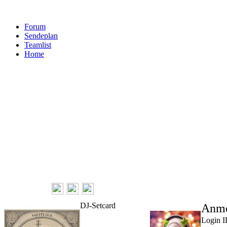
Forum
Sendeplan
Teamlist
Home
Follow Us
DJ-Setcard
Anme
Login 