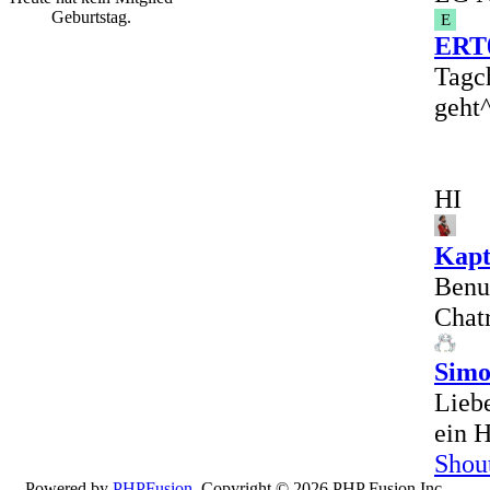
Geburtstag.
E
ERT
Tagch
geht
HI
Kap
Benut
Chatr
Simo
Lieb
ein 
Shou
Powered by
PHPFusion
. Copyright © 2026 PHP Fusion Inc.