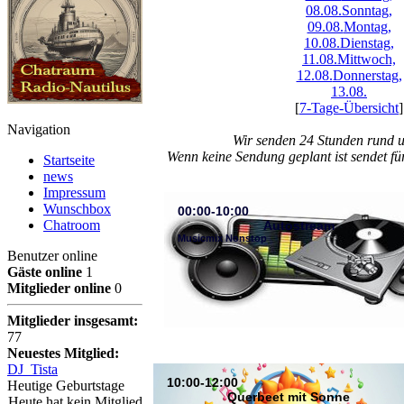
08.08.
Sonntag,
09.08.
Montag,
10.08.
Dienstag,
11.08.
Mittwoch,
12.08.
Donnerstag,
13.08.
[
7-Tage-Übersicht
]
Navigation
Wir senden 24 Stunden rund 
Wenn keine Sendung geplant ist sendet f
Startseite
news
Impressum
Wunschbox
00:00-10:00
Chatroom
Autostream
Musicmix Nonstop
Benutzer online
Gäste online
1
Mitglieder online
0
Mitglieder insgesamt:
77
Neuestes Mitglied:
DJ_Tista
10:00-12:00
Heutige Geburtstage
Querbeet mit Sonne
Heute hat kein Mitglied